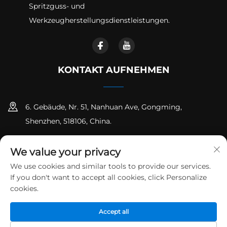
Spritzguss- und
Werkzeugherstellungsdienstleistungen.
KONTAKT AUFNEHMEN
6. Gebäude, Nr. 51, Nanhuan Ave, Gongming,
Shenzhen, 518106, China.
+86-18925258235
We value your privacy
[email protected]
We use cookies and similar tools to provide our services.
If you don't want to accept all cookies, click Personalize
cookies.
Urheberrecht © Shenzhen Runpeng Precision Hardware Co.,
Accept all
Ltd. Alle Rechte vorbehalten
Datenschutzrichtlinie
Blog