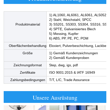
1) AL1060, AL6061, AL6061, AL5052
2) Stahl, Weichstahl, SPCC
Produktmaterial
3) SS201, SS303, SS304, SS316, SS3
4) SPTE, Galvanisiertes Blech
5) Messing, Kupfer
6) ABS, PP, PE, PC, POM
Oberflächenbehandlung
Eloxiert, Pulverbeschichtung, Lackbesc
Größe
1) Gemäß Kundenzeichnungen
2) Gemäß Kundenproben
Zeichnungsformat
Step, dwg, igs, pdf
Zertifikate
ISO 9001:2015 & IATF 16949
Zahlungsbedingungen
T/T, L/C, Trade Assurance
Unsere Ausrüstung