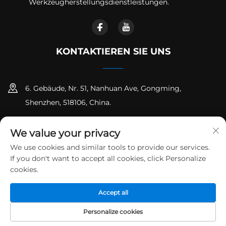
Werkzeugherstellungsdienstleistungen.
KONTAKTIEREN SIE UNS
6. Gebäude, Nr. 51, Nanhuan Ave, Gongming,
Shenzhen, 518106, China.
+86-18925258235
We value your privacy
[email protected]
We use cookies and similar tools to provide our services.
If you don't want to accept all cookies, click Personalize
cookies.
Urheberrecht © Shenzhen Runpeng Precision Hardware Co.,
Accept all
Ltd. Alle Rechte vorbehalten
Datenschutzrichtlinie
Blog
Personalize cookies