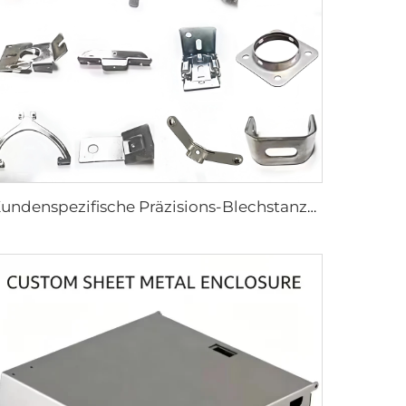
Kundenspezifische Präzisions-Blechstanzteile | Aluminium, Edelstahl, Messing, OEM-Fertigung