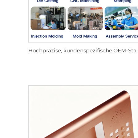
Hochpräzise, kundenspezifische OEM-Stanzteile aus Blech, Edelstahl un