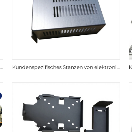
undenspezifische Blechteile Laserschneiden Schweißen Biegen und Stanzen Herstellung von Eisen und Edelstahl Stanzbearbeitung
Kundenspezifisches Stanzen von elektronischen Aluminiumgehäusen Kundenspezifisches Blechgehäuse