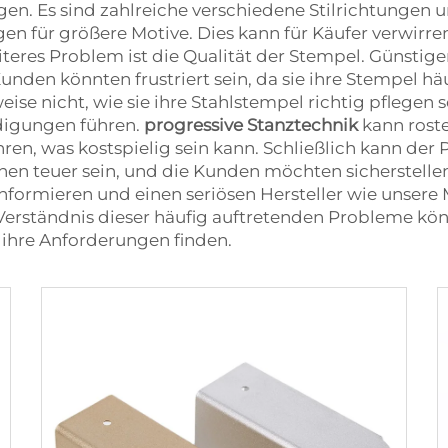
gen. Es sind zahlreiche verschiedene Stilrichtungen
egen für größere Motive. Dies kann für Käufer verwirre
iteres Problem ist die Qualität der Stempel. Günstig
nden könnten frustriert sein, da sie ihre Stempel häu
 nicht, wie sie ihre Stahlstempel richtig pflegen s
ädigungen führen.
progressive Stanztechnik
kann rost
n, was kostspielig sein kann. Schließlich kann der P
en teuer sein, und die Kunden möchten sicherstellen,
zu informieren und einen seriösen Hersteller wie unser
s Verständnis dieser häufig auftretenden Probleme k
 ihre Anforderungen finden.