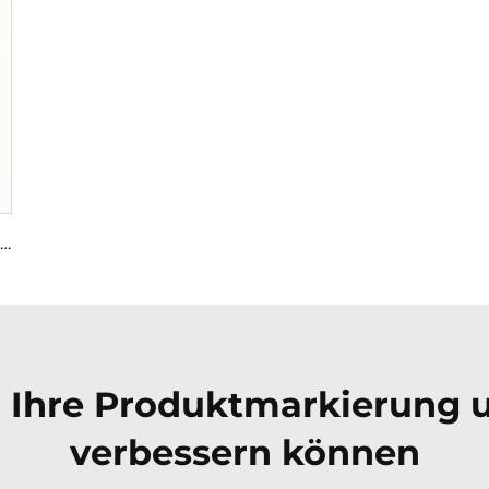
Hochwertiges roségoldfarbenes Aluminiumlegierungs-Gehäuse für Gegensprechanlagen, präzise Stanz- und Blechfertigung, Premium-Metallgehäuse in Roségold
 Ihre Produktmarkierung un
verbessern können