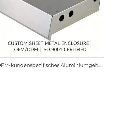
OEM-kundenspezifisches Aluminiumgehäuse (Legierungen 6061 und 6063) aus Blech, präzises Stanzen, Biegen und Schweißen von Metallchassis, zertifiziert nach ISO 9001