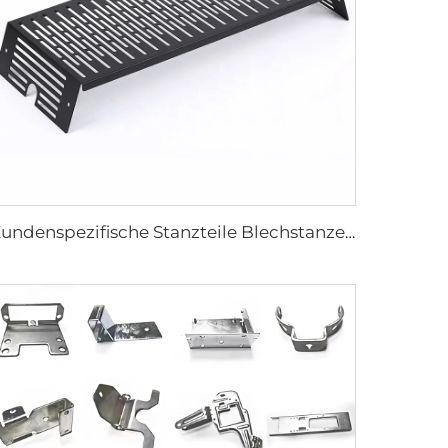
Kundenspezifische Stanzteile Blechstanzen Metallbearbeitung Stanzteile