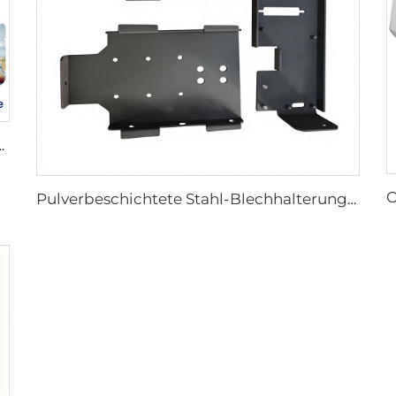
d Aluminium, Biegearbeiten, strenge Bearbeitungstoleranz von ±0,01 mm
Pulverbeschichtete Stahl-Blechhalterungen und -gehäuse, kundenspezifische, hochpräzise gestanzte und gebogene OEM-Metallkomponenten