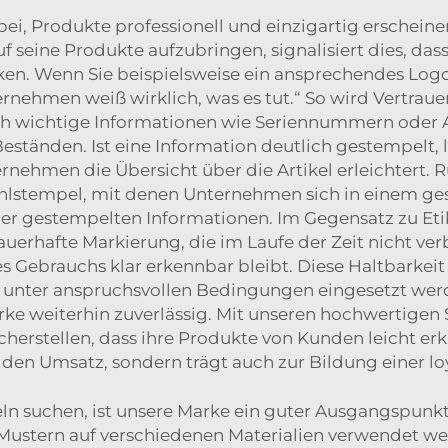
bei, Produkte professionell und einzigartig erschei
seine Produkte aufzubringen, signalisiert dies, dass
ken. Wenn Sie beispielsweise ein ansprechendes Logo
ernehmen weiß wirklich, was es tut.“ So wird Vertra
 wichtige Informationen wie Seriennummern oder Arti
änden. Ist eine Information deutlich gestempelt, läs
rnehmen die Übersicht über die Artikel erleichtert.
hlstempel, mit denen Unternehmen sich in einem ges
t der gestempelten Informationen. Im Gegensatz zu Etik
auerhafte Markierung, die im Laufe der Zeit nicht ver
 Gebrauchs klar erkennbar bleibt. Diese Haltbarkeit
 unter anspruchsvollen Bedingungen eingesetzt wer
rke weiterhin zuverlässig. Mit unseren hochwertige
erstellen, dass ihre Produkte von Kunden leicht erk
r den Umsatz, sondern trägt auch zur Bildung einer l
n suchen, ist unsere Marke ein guter Ausgangspunk
ustern auf verschiedenen Materialien verwendet wer