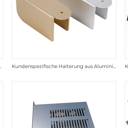
teile Edelstahlprodukte Blechbearbeitung
Kundenspezifische Halterung aus Aluminium und Edelstahl, pulverbeschichtete Stanzhalterung