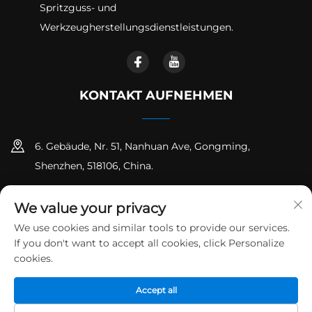
Spritzguss- und
Werkzeugherstellungsdienstleistungen.
KONTAKT AUFNEHMEN
6. Gebäude, Nr. 51, Nanhuan Ave, Gongming,
Shenzhen, 518106, China.
+86-18925258235
We value your privacy
[email protected]
We use cookies and similar tools to provide our services.
If you don't want to accept all cookies, click Personalize
cookies.
Urheberrecht © Shenzhen Runpeng Precision Hardware Co.,
Accept all
Ltd. Alle Rechte vorbehalten
Datenschutzrichtlinie
Blog