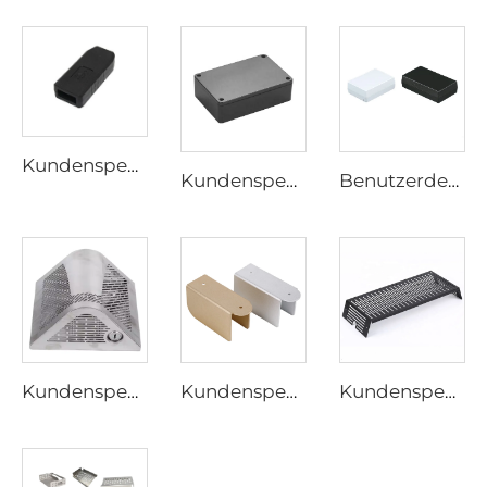
Kundenspezifisches USB-Gehäuse aus Kunststoffspritzguss, kundenspezifische ABS-PC-Kunststoffspritzgussteile
Kundenspezifischer ABS-Kunststoff-Spritzguss-Elektronikgehäusekasten Kunststoff-Anschlusskasten für elektronische Geräte
Benutzerdefiniertes wasserdichtes IP66 IP67-ABS- und PC-Material-Anschlusskasten-Kunststoffgehäuse für elektronische Geräte
Kundenspezifische Blechbearbeitung Stanzteile Edelstahlprodukte Blechbearbeitung
Kundenspezifische Halterung aus Aluminium und Edelstahl, pulverbeschichtete Stanzhalterung
Kundenspezifische Stanzteile Blechstanzen Metallbearbeitung Stanzteile