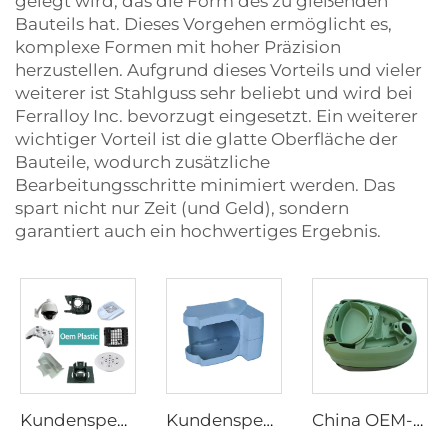
gelegt wird, das die Form des zu gießenden
Bauteils hat. Dieses Vorgehen ermöglicht es,
komplexe Formen mit hoher Präzision
herzustellen. Aufgrund dieses Vorteils und vieler
weiterer ist Stahlguss sehr beliebt und wird bei
Ferralloy Inc. bevorzugt eingesetzt. Ein weiterer
wichtiger Vorteil ist die glatte Oberfläche der
Bauteile, wodurch zusätzliche
Bearbeitungsschritte minimiert werden. Das
spart nicht nur Zeit (und Geld), sondern
garantiert auch ein hochwertiges Ergebnis.
Kundenspezifische ABS-PC PP-POM-Kunststoff-Spritzgusshersteller Formteile für Gehäusegehäuse elektronischer Geräte
Kundenspezifische Kunststoff-Spritzgussteile Kundenspezifische Kunststoff-Spritzgussteile
China OEM-Hersteller Custom Mould Kunststoffteile Spritzguss Kunststoffteile