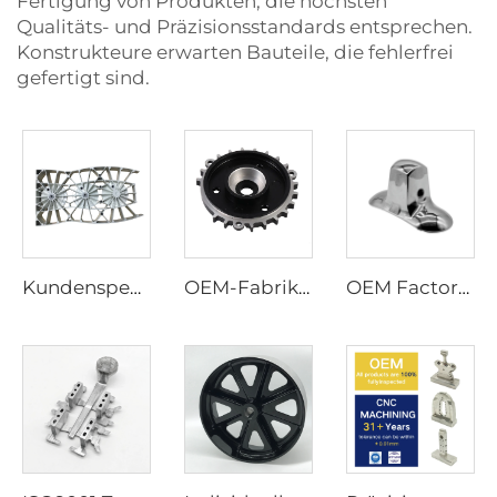
Fertigung von Produkten, die höchsten
Qualitäts- und Präzisionsstandards entsprechen.
Konstrukteure erwarten Bauteile, die fehlerfrei
gefertigt sind.
Kundenspezifischer Präzisionsguss aus Messing und Bronze, Aluminiumguss, Gießerei, Wachsausschmelzverfahren
OEM-Fabrik Hochpräzise Aluminium-Druckgussprodukte Zahnradteil
OEM Factory High Precision ISO 9001 Die Casting Services für Brass Zinc Aluminum Casting Lampshade