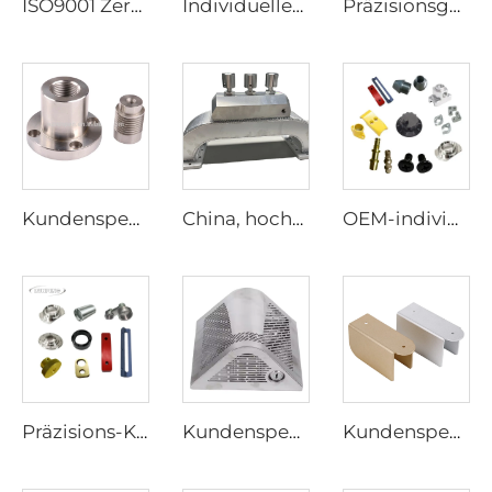
ISO9001 Zertifikat Herstellung OEM Präzisions-Druckguss-Service Edelstahl 304 316 Präzisionsguss
Individueller Metallguss-Service, Präzisions-Sandguss, Schwungradteile, Gusseisen- und Aluminiumfelgen sowie andere Autoersatzteile
Präzisionsgenaue CNC-Bearbeitungsdienstleistungen, Hersteller von hochwertigen Drehteilen aus Edelstahl und Aluminium, Hochwertige CNC-Frästeile
Kundenspezifische Präzisionsteile aus Aluminium, mechanische Erzeugnisse, metallische CNC-Bearbeitungsdienste
China, hochwertige, kundenspezifische, hochpräzise CNC-Bearbeitungsteile
OEM-individualisierte präzise CNC-Metallbearbeitung, Edelstahl-Frästeile, gedrehte Teile für Autos, individuelle Messing-, Kupfer-, Aluminium- und Stahlteile
Präzisions-Kundenteile, industrieller 5-Achs-CNC-Fräser, Drehen, Aluminium-, Stahl-, Kupfer-, Messing-, ABS-Bearbeitungsdienst, medizinische und Automobil-CNC-Teile
Kundenspezifische Blechbearbeitung Stanzteile Edelstahlprodukte Blechbearbeitung
Kundenspezifische Halterung aus Aluminium und Edelstahl, pulverbeschichtete Stanzhalterung