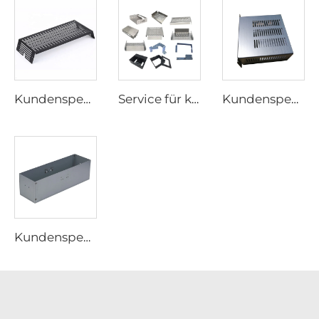
Kundenspezifische Stanzteile Blechstanzen Metallbearbeitung Stanzteile
Service für kundenspezifische Blechteile Laserschneiden Schweißen Biegen und Stanzen Herstellung von Eisen und Edelstahl Stanzbearbeitung
Kundenspezifisches Stanzen von elektronischen Aluminiumgehäusen Kundenspezifisches Blechgehäuse
Kundenspezifisches Aluminiumgehäuse, Aluminium-Metal Stamping und Schweißgehäuse