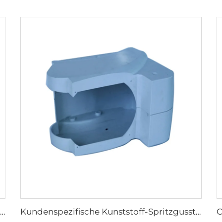
Kundenspezifische ABS-PC PP-POM-Kunststoff-Spritzgusshersteller Formteile für Gehäusegehäuse elektronischer Geräte
Kundenspezifische Kunststoff-Spritzgussteile Kundenspezifische Kunststoff-Spritzgussteile