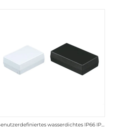
Benutzerdefiniertes wasserdichtes IP66 IP67-ABS- und PC-Material-Anschlusskasten-Kunststoffgehäuse für elektronische Geräte