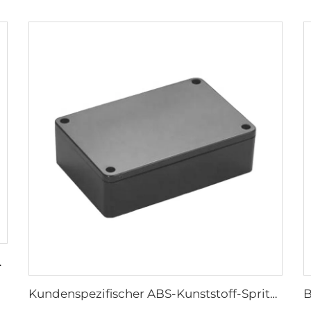
ststoffspritzgussteile
Kundenspezifischer ABS-Kunststoff-Spritzguss-Elektronikgehäusekasten Kunststoff-Anschlusskasten für elektronische Geräte