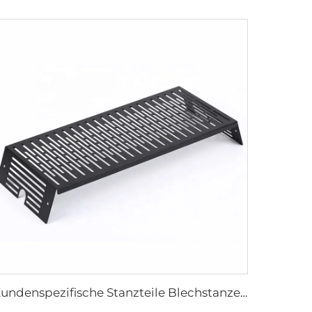
Kundenspezifische Stanzteile Blechstanzen Metallbearbeitung Stanzteile