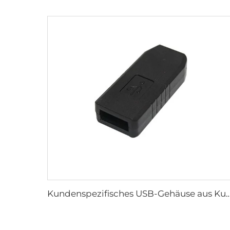
Kundenspezifisches USB-Gehäuse aus Kunststoffspritzguss, kundenspezifische ABS-PC-Kun