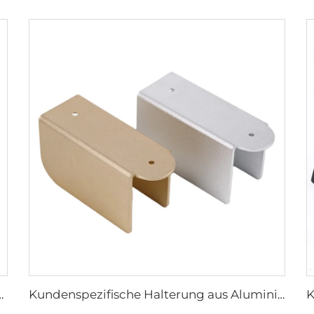
teile Edelstahlprodukte Blechbearbeitung
Kundenspezifische Halterung aus Aluminium und Edelstahl, pulverbeschichtete Stanzhalterung