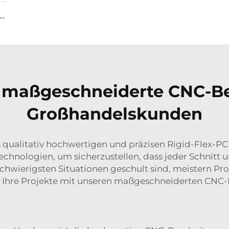
undenspezifische Blechteile Laserschneiden Schweißen Biegen und Stanzen Herstellung von Eisen und Edelstahl Stanzbearbeitung
 maßgeschneiderte CNC-Be
Großhandelskunden
es qualitativ hochwertigen und präzisen Rigid-Flex-P
hnologien, um sicherzustellen, dass jeder Schnitt u
schwierigsten Situationen geschult sind, meistern Pr
nen Ihre Projekte mit unseren maßgeschneiderten CN