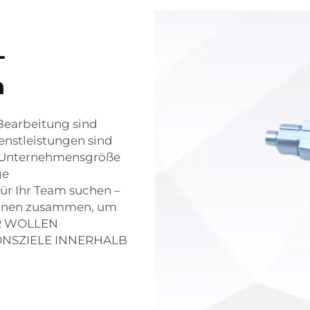
-
n
Bearbeitung sind
enstleistungen sind
s Unternehmensgröße
ge
ür Ihr Team suchen –
Ihnen zusammen, um
WIR WOLLEN
IONSZIELE INNERHALB