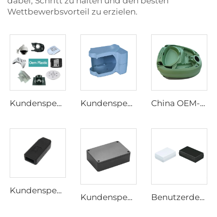
dabei, Schritt zu halten und den besten
Wettbewerbsvorteil zu erzielen.
Kundenspezifische ABS-PC PP-POM-Kunststoff-Spritzgusshersteller Formteile für Gehäusegehäuse elektronischer Geräte
Kundenspezifische Kunststoff-Spritzgussteile Kundenspezifische Kunststoff-Spritzgussteile
China OEM-Hersteller Custom Mould Kunststoffteile Spritzguss Kunststoffteile
Kundenspezifisches USB-Gehäuse aus Kunststoffspritzguss, kundenspezifische ABS-PC-Kunststoffspritzgussteile
Kundenspezifischer ABS-Kunststoff-Spritzguss-Elektronikgehäusekasten Kunststoff-Anschlusskasten für elektronische Geräte
Benutzerdefiniertes wasserdichtes IP66 IP67-ABS- und PC-Material-Anschlusskasten-Kunststoffgehäuse für elektronische Geräte