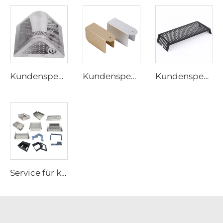
Kundenspezifische Blechbearbeitung Stanzteile Edelstahlprodukte Blechbearbeitung
Kundenspezifische Halterung aus Aluminium und Edelstahl, pulverbeschichtete Stanzhalterung
Kundenspezifische Stanzteile Blechstanzen Metallbearbeitung Stanzteile
Service für kundenspezifische Blechteile Laserschneiden Schweißen Biegen und Stanzen Herstellung von Eisen und Edelstahl Stanzbearbeitung