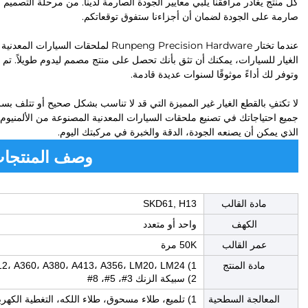
كل منتج يغادر مرافقنا يلبي معايير الجودة الصارمة لدينا. من مرحلة التصميم 
صارمة على الجودة لضمان أن أجزاءنا ستفوق توقعاتكم.
عندما تختار Runpeng Precision Hardware 
الغيار للسيارات، يمكنك أن تثق بأنك تحصل على منتج مصمم ليدوم طويلاً. تم
وتوفر لك أداءً موثوقًا لسنوات عديدة قادمة.
جميع احتياجاتك في تصنيع ملحقات السيارات المعدنية المصنوعة من الألمنيو
الذي يمكن أن يصنعه الجودة، الدقة والخبرة في مركبتك اليوم.
وصف المنتجا
مادة القالب
SKD61, H13
الكهف
واحد أو متعدد
عمر القالب
50K مرة
مادة المنتج
1) ADC10، ADC12، A360، A380، A413، A356، LM20، LM24
2) سبيكة الزنك 3#، 5#، 8#
المعالجة السطحية
1) تلميع، طلاء مسحوق، طلاء اللكه، التغطية الكهربائية، الرمل النفاث، الطلاء بالرصاص، الأنودة