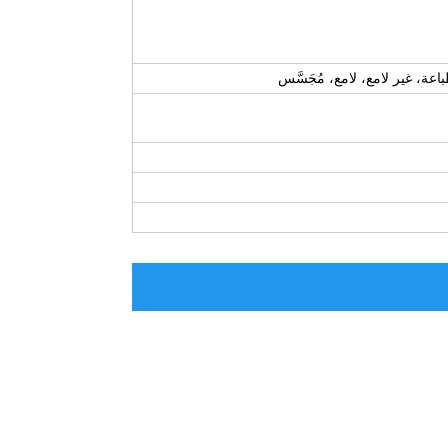
اعة، غير لامع، لامع، مُجَسَّس