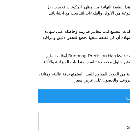
 هذا الطبقة النهائية من مظهر المكونات فحسب، بل
وعة من الألوان والطلاءات لتتناسب مع احتياجاتك
لجودة والموثوقية. تتبع عمليات التصنيع لدينا معايير صارمة وحاصلة على شهادة
هذه الشهادة أن كل قطعة ننتجها تخضع لفحص دقيق ومراقبة
سواء كنت بحاجة إلى نموذج أولي واحد أو إنتاج بكميات كبيرة، توفر لك شركة Runpeng Precision Hardware أوقات تسليم
وفير حلول مخصصة تناسب متطلبات الميزانية والأداء.
من الفولاذ المقاوم للصدأ. استمتع بدقة عالية، ومتانة،
ة مشروعك والحصول على عرض سعر
ت