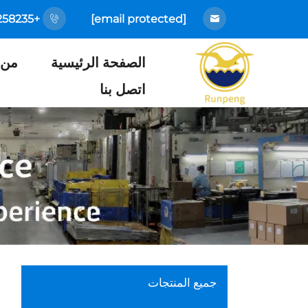
+86-18925258235
[email protected]
الصفحة الرئيسية
من 
اتصل بنا
جميع المنتجات