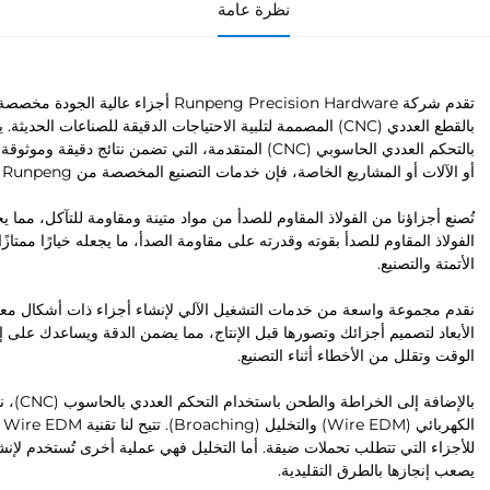
نظرة عامة
تقدم شركة Runpeng Precision Hardware أج
بالقطع العددي (CNC) المصممة لتلبية الاحتياجات الدقيقة للصناعات ال
بالتحكم العددي الحاسوبي (CNC) المتقدمة، التي تضمن نتا
أو الآلات أو المشاريع الخاصة، فإن خدمات التصنيع المخصصة من Runpeng توفر حلولاً تناسب احتياجاتك بدقة.
تُصنع أجزاؤنا من الفولاذ المقاوم للصدأ من مواد متينة ومقاومة للتآكل، مما يجع
الفولاذ المقاوم للصدأ بقوته وقدرته على مقاومة الصدأ، ما يجعله خيارًا مم
الأتمتة والتصنيع.
نقدم مجموعة واسعة من خدمات التشغيل الآلي لإنشاء أجزاء ذات أشكال معقدة 
الأبعاد لتصميم أجزائك وتصورها قبل الإنتاج، مما يضمن الدقة ويساعدك على إ
الوقت وتقلل من الأخطاء أثناء التصنيع.
بالإضاف
ال
للأجزاء التي تتطلب تحملات ضيقة. أما التخليل فهي عملية أخرى تُستخدم لإنشا
يصعب إنجازها بالطرق التقليدية.