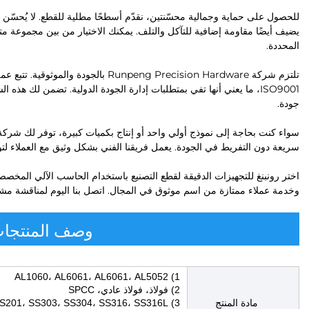
للحصول على حماية وجمالية محسّنتين، نقدّم أسطحًا مطلية للقطع. لا يُحسّن
يضيف أيضًا مقاومة إضافية للتآكل والتلف. يمكنك الاختيار من بين مجموعة متن
المحددة.
تلتزم شركة Runpeng Precision Hardware با
ISO9001، ما يعني أنها تفي بمتطلبات إدارة الجودة الدولية. تضمن لك 
جودة.
سريعة دون التفريط في الجودة. يعمل فريقنا الفني بشكل وثيق مع العملاء لت
اختر رونبنغ للتجهيزات الدقيقة لقطع التصنيع باستخدام الحاسب الآلي المخصصة 
وخدمة عملاء ممتازة من اسم موثوق في المجال. اتصل بنا اليوم لمناقش
وصف المنتجا
1) AL1060، AL6061، AL6061، AL5052
2) فولاذ، فولاذ عادي، SPCC
مادة المنتج
3) SS201، SS303، SS304، SS316، SS316L