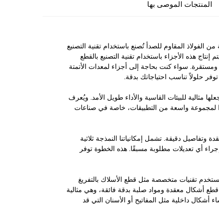
المنتجات الموصى بها
زاء عالية الجودة مخصصة من الفولاذ المقاوم للصدأ تُصنع باستخدام تقنية التصنيع
حديثة. يتم إنتاج هذه الأجزاء باستخدام تقنية التصنيع بالقطع
ئج دقيقة وموثوقة ومستقرة. سواء كنت بحاجة إلى أجزاء لمعدات الأتمتة
لها مثالية للبيئات القاسية والأداء طويل الأمد. ويُعرف
تازًا لمجموعة واسعة من التطبيقات، خاصة في صناعات
وتفاصيل دقيقة. تشمل إمكانياتنا النمذجة ثلاثية
جراء أي تعديلات مطلوبة مسبقًا. هذه الخطوة توفر
ة إلى الخراطة والطحن باستخدام التحكم العددي بالحاسوب (CNC)، نستخدم تقنيات متخصصة مثل قطع الأسلاك بالتفريغ
كهربائي (Wire EDM) والتخليل (Broaching). تتيح لنا تقنية Wire EDM قطع أشكال معقدة ومواد صلبة بدقة فائقة، وهي مثالية
ء أشكال داخلية مثل المفاتيح أو الأسنان التي قد