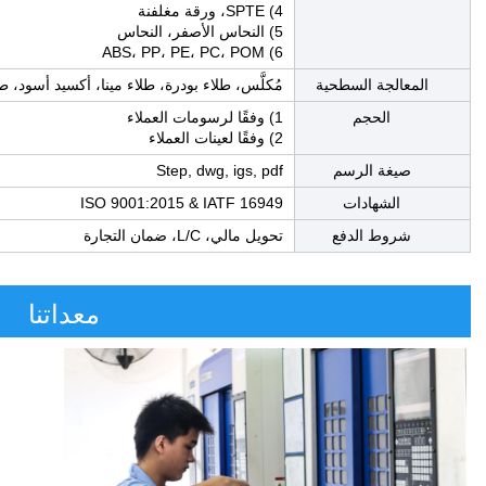
4) SPTE، ورقة مغلفنة
5) النحاس الأصفر، النحاس
6) ABS، PP، PE، PC، POM
المعالجة السطحية
مُكلَّس، طلاء بودرة، طلاء مينا، أكسيد أسود، طب
الحجم
1) وفقًا لرسومات العملاء
2) وفقًا لعينات العملاء
صيغة الرسم
Step, dwg, igs, pdf
الشهادات
ISO 9001:2015 & IATF 16949
شروط الدفع
تحويل مالي، L/C، ضمان التجارة
معداتنا