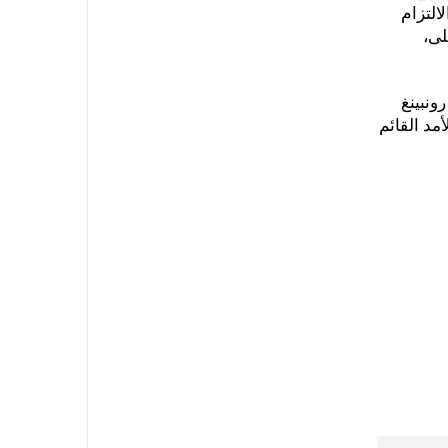
التزام
لى،
ونبينغ
مد القائم