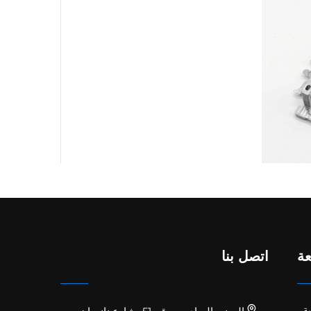
ة
اتصل بنا
ة