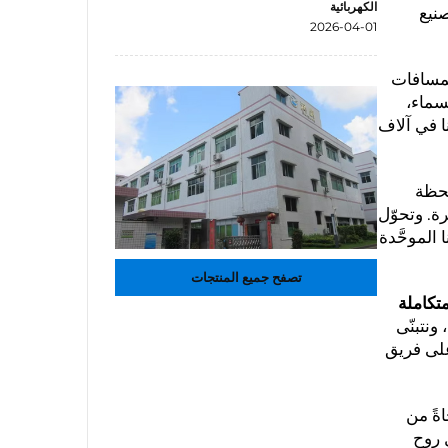
الكهربائية
صنيع
2026-04-01
لمسافات
لسماء،
ا في آلاف
لحظة
. وتحوّل
الموحَّدة
تصفح جميع المنتجات
تكاملة
ونتبنّى
على فريق
ةً من
 روح