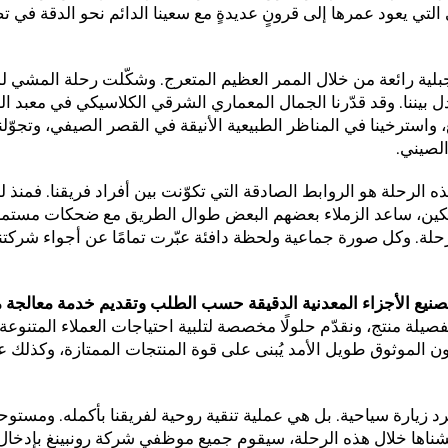
ني التي يعود عمرها إلى قرونٍ عديدةٍ مع سعينا الدائم نحو الدقة في ت
لية رائعة من خلال الممر العظيم المتعرج. وشكّلت رحلة المشي 
ادل بيننا. وقد قدّرنا الجمال المعماري الشرقي الكلاسيكي في معبد ا
واسترخينا في المناظر الطبيعية الأنيقة في القصر الصيفي، وتجوّلن
لصيني.
ذه الرحلة هو الروابط الصادقة التي تكوّنت بين أفراد فريقنا. فمنذ 
ين، ساعد الزملاء بعضهم البعض طوال الطريق مع ضحكات مستمرة
لة. وكل صورة جماعية ولحظة دافئة عبّرت تمامًا عن أجواء شركتنا 
صنيع الأجزاء المعدنية الدقيقة حسب الطلب وتقديم خدمة معالجة م
لة منتج، ونقدّم حلولًا مخصصة لتلبية احتياجات العملاء المتنوعة، 
عاون الموثوق طويل الأمد يُبنى على قوة المنتجات الممتازة، وكذلك 
د زيارة سياحية. بل هي عملية تنقية روحية لفريقنا بأكمله. ومستوحا
ي عشناها خلال هذه الرحلة، سيقوم جميع موظفي شركة رونبينغ بإدخال