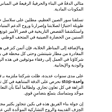
مثالي الدقةُ في البناء والحرفيةُ الرفيعةُ في المبا
المكونات المادية.
تسلقنا سور الصين العظيم، مطلين على سلاسل جب
طويلة اختبارًا لصلابتنا وإصرارنا وروح الدعم المتب
واستكشفنا القصص التاريخية في قصر الأمير غونغ، 
السنين من الحضارة الصينية في المتحف الوطني ا
وبالإضافة إلى المناظر الخلابة، فإن أثمن كنز في ه
المغادرة من مطار شينتشن وحتى كل محطة في بك
شركاؤنا في العمل إلى رفقاء موثوقين في هذه الرح
والودية والإيجابية.
على مدى سنوات عديدة، ظلت شركتنا ملتزمة بـ
ت
واحدة-stop
نحرص على الدقة المتناهية في كل تفصي
النزاهة في كل تعاون تجاري. ولطالما آمنّا بأن الت
موحَّد ومتماسك يتمتّع بتضامنٍ قوي.
إن جولة بناء الفريق هذه في بكين تتجاوز بكثير مجر
الحِرَف القديمة والروح التشاركية الموحِّدة الت