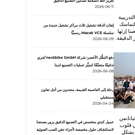
تعزيز خط السلامة لتمكين التصنيع الدقيق
2026-06-11
لتدريبية
التماسك
إتقان الدقة: تشغيل ثلاث مراكز تشغيل جديدة من
نا إرثها
سلسلة Mazak VCE رسميًّا
 الدقيقة.
2026-06-09
دفع التنقُّل الأخضر: شركة nextbike GmbH تُجري
تدقيقًا متعمِّقًا لتميُّز عمليات التصنيع لدينا
2026-06-08
رحلة إلى العاصمة القديمة، متحدون من أجل تعاون
مستقبلي
2026-04-24
 تيانانمن
عميل كندي متخصص في التصنيع الدقيق يزور مصنعنا
ي قلوب
لاستكشاف حلول مخصصة لأجزاء حقن الصب الضوئية
ت بشكل