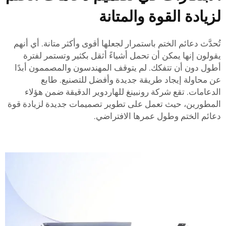
زيادة القوة والمتانة
ُحدَّث دعائم الختم باستمرار لجعلها أقوى وأكثر متانة. أي أنهم
قولون إنها يمكن أن تحمل أشياءً أثقل بكثير وتستمر لفترة
طول دون أن تتفكك. لم يتوقف المهندسون والمصممون أبدًا
ن محاولة إيجاد طريقة جديدة وأفضل للتصنيع.
طابع
لدعامات. تقع شركة رونبينغ للهاردوير الدقيقة ضمن هؤلاء
لمطورين، حيث تعمل على تطوير تصميمات جديدة لزيادة قوة
عائم الختم وطول عمرها الافتراضي.