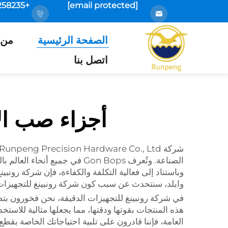
+86-18925258235
[email protected]
الصفحة الرئيسية
من 
اتصل بنا
أجزاء صب الألمنيوم بال
الصناعة. وتُعرف Gon Bops في جميع أنحاء العالم بالموثوقية والدقة والابتكار التي تتمتع بهم
وباستناد إلى فعالية التكلفة والكفاءة، فإن شركة رون
وايلد، سنتحدث عن سبب كون شركة رونبينغ للتجهيزا
في شركة رونبينغ للتجهيزات الدقيقة، نحن فخورون بتص
هذه المنتجات بقوتها ودقتها، مما يجعلها مثالية للاست
العامة، فإننا قادرون على تلبية احتياجاتك الخاصة بقط