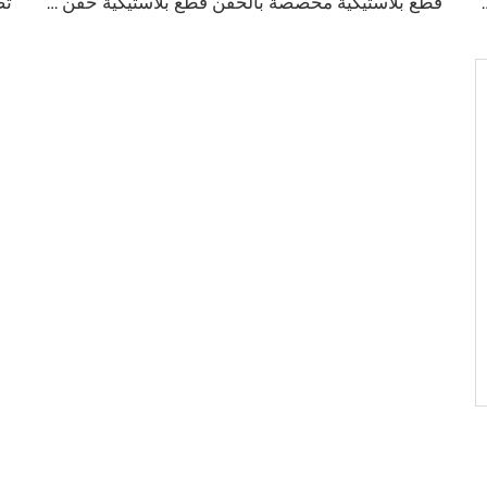
واد ABS وPC وPP وPOM لغلاف أجهزة إلكترونية
قطع بلاستيكية مخصصة بالحقن قطع بلاستيكية حقن مخصصة