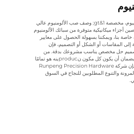
يوم
الوسم: أجزاء صب الضغط الألومنيوم، مخصصة 1&gt; وصف صب الألومنيوم عالي
 أجزاء ميكانيكية متوفرة من سبائك الألومنيوم
 خاصة بنا، ويمكننا بسهولة الحصول على معايير
نت بحاجة إلى المقاسات أو الشكل أو التصميم، فإن
تصميم حل مخصص يناسب مشروعك بدقة. من
البداية إلى النهاية، نحن ملتزمون بضمان أن يكون كل مكون نproducينه هو تمامًا
ما تحتاجه. إلى جانب التخصيص، فإن شركة Runpeng Precision Hardware
المرونة والتنوع المطلوبين للنجاح في السوق
ي.