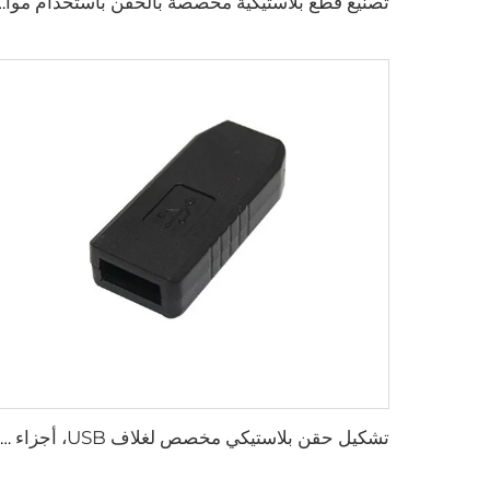
تصنيع قطع بلاستيكية مخصصة بالحقن باستخدام م
تشكيل حقن بلاستيكي مخصص لغلاف USB، أجزاء حقن بلاستيكية مخصصة من ABS وPC