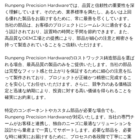
Runpeng Precision Hardwareでは、品質と信頼性の重要性を深
く理解しています。そのため、業界標準を満たし、あるいは上回
る優れた製品をお届けするために、常に最善を尽くしています。
当社の部品は、お客様のプロジェクトにシームレスに適合するよ
う設計されており、設置時の時間と手間を節約できます。また、
高品質なOEM工場との提携により、部品が細心の注意と精密さを
持って製造されていることをご信頼いただけます。
Runpeng Precision Hardwareのロストワックス鋳造部品を選ば
れる場合、最高品質の製品のみをご提供いたします。当社の部品
は完璧なフィット感と仕上がりを保証するために細心の注意を払
って製作されており、プロジェクトが正確かつ精密に完成するこ
とを安心してお任せいただけます。さらに、競争力のある価格設
定と迅速な納期により、投資に対する高い価値を得られることを
確実にお約束します。
特定のコンポーネントやカスタム部品が必要な場合でも、
Runpeng Precision Hardwareが対応いたします。当社の専門チ
ームがお客様と連携し、独自のニーズに最適なソリューションを
設計から量産まで一貫してサポートします。必要な部品を、必要
な時に確実にお届けするために、プロセスの各段階で丁寧にご案