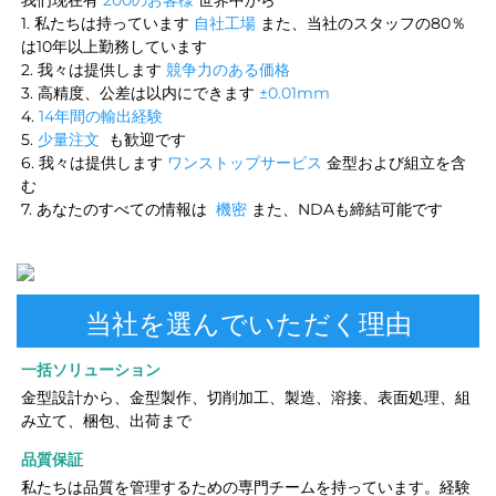
1. 私たちは持っています 
自社工場 
また、当社のスタッフの80％
は10年以上勤務しています 
2. 我々は提供します 
競争力のある価格 
3. 高精度、公差は以内にできます 
±0.01mm 
4. 
14年間の輸出経験 
5. 
少量注文 
も歓迎です 
6. 我々は提供します 
ワンストップサービス 
金型および組立を含
む 
7. あなたのすべての情報は 
機密 
また、NDAも締結可能です 
当社を選んでいただく理由
一括ソリューション 
金型設計から、金型製作、切削加工、製造、溶接、表面処理、組
み立て、梱包、出荷まで 
品質保証 
私たちは品質を管理するための専門チームを持っています。経験