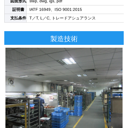
図面形式
step, dwg, igs, pdf
証明書
IATF 16949、ISO 9001:2015
支払条件
T／T, L／C, トレードアシュアランス
製造技術