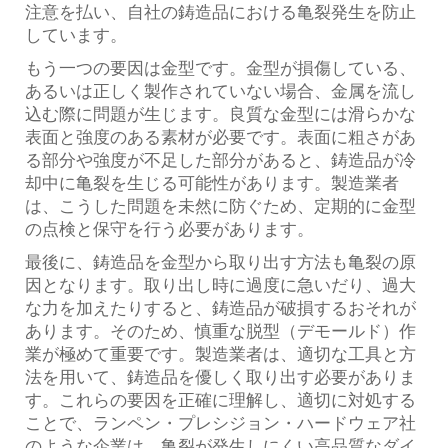
注意を払い、自社の鋳造品における亀裂発生を防止
しています。
もう一つの要因は金型です。金型が損傷している、
あるいは正しく製作されていない場合、金属を流し
込む際に問題が生じます。良質な金型には滑らかな
表面と強度のある素材が必要です。表面に粗さがあ
る部分や強度が不足した部分があると、鋳造品が冷
却中に亀裂を生じる可能性があります。製造業者
は、こうした問題を未然に防ぐため、定期的に金型
の点検と保守を行う必要があります。
最後に、鋳造品を金型から取り出す方法も亀裂の原
因となります。取り出し時に過度に急いだり、過大
な力を加えたりすると、鋳造品が破損するおそれが
あります。そのため、慎重な脱型（デモールド）作
業が極めて重要です。製造業者は、適切な工具と方
法を用いて、鋳造品を優しく取り出す必要がありま
す。これらの要因を正確に理解し、適切に対処する
ことで、ランペン・プレシジョン・ハードウェア社
のような企業は、亀裂が発生しにくい高品質なダイ