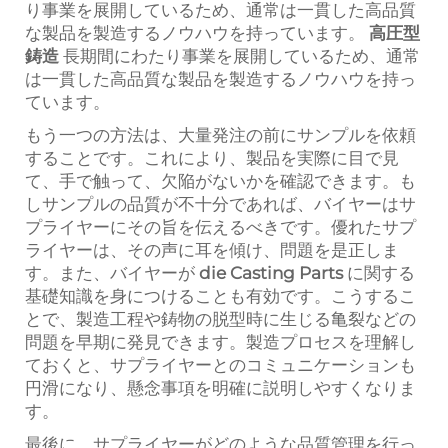
り事業を展開しているため、通常は一貫した高品質
な製品を製造するノウハウを持っています。
高圧型
鋳造
長期間にわたり事業を展開しているため、通常
は一貫した高品質な製品を製造するノウハウを持っ
ています。
もう一つの方法は、大量発注の前にサンプルを依頼
することです。これにより、製品を実際に目で見
て、手で触って、欠陥がないかを確認できます。も
しサンプルの品質が不十分であれば、バイヤーはサ
プライヤーにその旨を伝えるべきです。優れたサプ
ライヤーは、その声に耳を傾け、問題を是正しま
す。また、バイヤーが
die Casting Parts
に関する
基礎知識を身につけることも有効です。こうするこ
とで、製造工程や鋳物の脱型時に生じる亀裂などの
問題を早期に発見できます。製造プロセスを理解し
ておくと、サプライヤーとのコミュニケーションも
円滑になり、懸念事項を明確に説明しやすくなりま
す。
最後に、サプライヤーがどのような品質管理を行っ