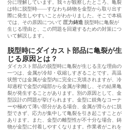
分に理解しています。我々が観察したところ、亀裂
は特に脱型時——すなわち鋳物を金型から取り出す
際に発生しやすいことがわかりました。そこで本稿
では、その原因について
圧力鋳造
脱型時に亀裂が
生じる理由と、この問題を回避するための対策につ
いて解説します。
脱型時にダイカスト部品に亀裂が生
じる原因とは？
ダイカスト部品の脱型時に亀裂が生じる主な理由の
一つは、金属が冷却・収縮しすぎることです。高温
状態では金属が金型内に完全に充填されますが、冷
却過程で金型の端部から金属が剥離し、その結果亀
裂が発生することがあります。別の原因として、金
型設計の問題が挙げられます。金型に鋭角なコーナ
ーや極めて薄い部分がある場合、金属が滑らかに脱
型できず、応力が集中して亀裂を引き起こすことが
あります。また、金型の離型性が不十分な場合、鋳
物が金型に付着しやすくなります。作業者がこれを