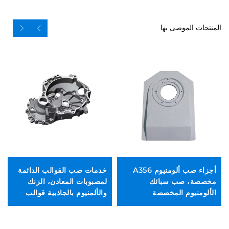
المنتجات الموصى بها
أجزاء صب ألومنيوم A356
خدمات صب القوالب الدائمة
مخصصة، صب سبائك
لمصبوبات المعادن، الزنك
الألومنيوم المخصصة
والألمنيوم بالجاذبية قوالب
مص
السيارات الأوتوماتيكية
ثل
والطيران
ال