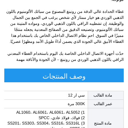
غطاء الحدادة عالي الدقة من رونبنغ المصنوع من سبائك الألومنيوم باللون
الذهبي الوردي هو خيار ممتاز لأي شخص يرغب في الجمع بين الجمال
والوظيفة. إن تشطيبه الراقي باللون الذهبي الوردي، ومواده المتينة من
سبائك الألومنيوم، وتصنيعه الدقيق من الصفائح المعدنية يجعله منتجًا
مميزًا في السوق. احمِ نظام الاتصال الداخلي الخاص بك باستخدام هذا
الغطاء الأنيق عالي الجودة الذي يضمن أداءً طويل الأمد ومظهرًا عصريًا.
حدّث أجهزة الاتصال الداخلي الخاصة بك اليوم باستخدام الغطاء المعدني
الراقي باللون الذهبي الوردي من رونبنغ – لأن الجودة والأناقة مهمة
وصف المنتجات
مادة القالب
سي ار 12
عمر القالب
300K مرة
1) AL1060، AL6061، AL6061، AL5052
2) فولاذ، فولاذ عادي، SPCC
مادة المنتج
3) SS201، SS303، SS304، SS316، SS316L