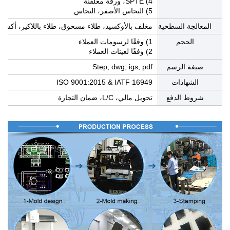
4) SPTE، ورقة مغلفنة
5) النحاس الأصفر، النحاس
المعالجة السطحية
مغلف بالأوكسيد، طلاء مسحوق، طلاء باللاكير، أكسيد أ
الحجم
1) وفقًا لرسومات العملاء
2) وفقًا لعينات العملاء
صيغة الرسم
Step, dwg, igs, pdf
الشهادات
ISO 9001:2015 & IATF 16949
شروط الدفع
تحويل مالي، L/C، ضمان التجارة