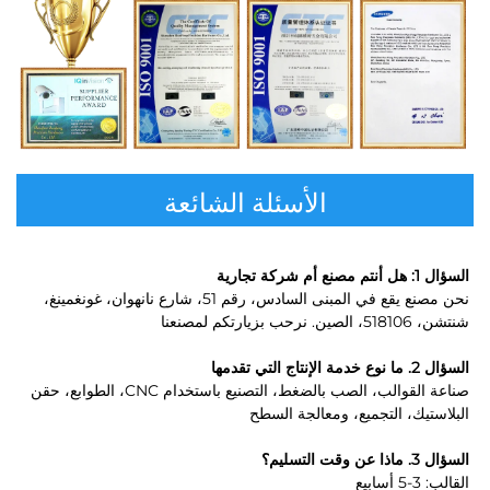
الأسئلة الشائعة
السؤال 1: هل أنتم مصنع أم شركة تجارية 
نحن مصنع يقع في المبنى السادس، رقم 51، شارع نانهوان، غونغمينغ، 
شنتشن، 518106، الصين. نرحب بزيارتكم لمصنعنا 
السؤال 2. ما نوع خدمة الإنتاج التي تقدمها 
صناعة القوالب، الصب بالضغط، التصنيع باستخدام CNC، الطوابع، حقن 
البلاستيك، التجميع، ومعالجة السطح 
السؤال 3. ماذا عن وقت التسليم؟ 
القالب: 3-5 أسابيع 