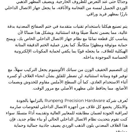
وجذابًا حتى عند التعرض للظروف الخارجية. ويضيف المظهر الذهبي
الوردي الجميل لمسة من الفخامة والأناقة، ما يجعل جهاز الاتصال الداخلي
بارزًا بمظهر فريد وراقي.
يتم تصنيع هيكلنا باستخدام تقنيات متقدمة في ختم الصفائح المعدنية بدقة
عالية، مما يضمن تحملًا ضيقًا ودقة استثنائية. ويشكل هذا ضمانًا لأن
يتناسب كل قطعة تمامًا مع نظام جهاز الاتصال الداخلي الخاص بك، ويمنح
حماية موثوقة ومظهرًا متكاملًا. كما يعزز عملية الختم الدقيقة المتانة
الهيكلية للغلاف، ما يجعله قويًا بما يكفي لحماية المكونات الإلكترونية
الحساسة الموجودة بداخله.
إن التصميم الخفيف الوزن من سبائك الألومنيوم يجعل التركيب سهلاً، مع
توفير قوة ومتانة استثنائية. لن تضطر للقلق بشأن انحناء الغلاف أو كسره
أثناء الاستخدام العادي، كما أن السطح الأملس مقاوم للخدوش وبصمات
الأصابع، مما يحافظ على مظهره الأصلي مع مرور الوقت.
تُعرف شركة Runpeng Precision Hardware بالتزامها بالجودة
والابتكار. يخضع كل غلاف من أجهزة الاتصال الداخلي لفحوصات صارمة
لمراقبة الجودة لضمان مطابقته للمعايير العالية وتقديمه أداءً متسقًا. سواء
كنت تقوم بتحديث نظام الاتصال الداخلي الحالي أو بناء نظام جديد، فإن
هذا الغلاف المعدني بلون الذهب الوردي يضيف جاذبية جمالية وحماية
موثوقة.