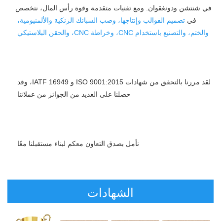
في شنتشن ودونغقوان. ومع تقنيات متقدمة وقوة رأس المال، نتخصص 
في 
تصميم القوالب وإنتاجها، وصب السبائك الزنكية والألمنيومية، 
والختم، والتصنيع باستخدام CNC، وخراطة CNC، والحقن البلاستيكي 
لقد مررنا بالتحقق من شهادات ISO 9001:2015 و IATF 16949، وقد 
حصلنا على العديد من الجوائز من عملائنا 
نأمل بصدق التعاون معكم لبناء مستقبلنا معًا 
الشهادات