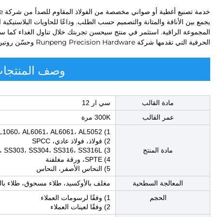
يجمع بين الأناقة والمتانة والتصميم حسب الطلب. وداعًا للحاويات البلاستيكي
المجموعة الراقية. استثمر في منتج سيحسن تجربتك خلال تناول الغداء كما سيحدث 
الحرفية التي تقدمها شركة Runpeng Precision Hardware وحسّن روتين غدائك اليوم.
وصف المنتجا
مادة القالب
سي ار 12
عمر القالب
300K مرة
1) AL1060، AL6061، AL6061، AL5052
2) فولاذ، فولاذ عادي، SPCC
مادة المنتج
3) SS201، SS303، SS304، SS316، SS316L
4) SPTE، ورقة مغلفنة
5) النحاس الأصفر، النحاس
المعالجة السطحية
مغلف بالأوكسيد، طلاء مسحوق، طلاء بالل
الحجم
1) وفقًا لرسومات العملاء
2) وفقًا لعينات العملاء