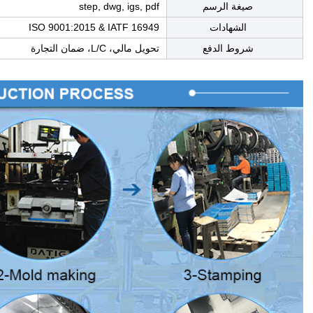
صيغة الرسم
step, dwg, igs, pdf
الشهادات
ISO 9001:2015 & IATF 16949
شروط الدفع
تحويل مالي، L/C، ضمان التجارة