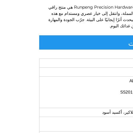
خدمة تصنيع أغطية أو صواني مخصصة من الفولاذ المقاوم للصدأ من شركة Runpeng Precision Hardware هي منتج راقي
ة المملة، وانتقل إلى خيار عصري ومستدام مع هذه
أثرًا إيجابيًا على البيئة. جرّب الجودة والمهارة
ت
اكير، أكسيد أسود