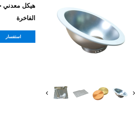
هيكل معدني خد
الفاخرة
استفسار