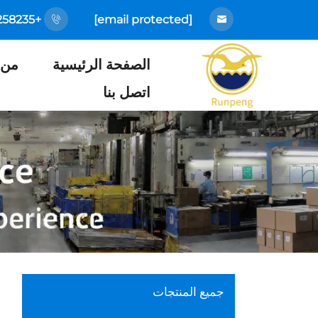
+86-18925258235
[email protected]
الصفحة الرئيسية
من 
اتصل بنا
جميع المنتجات