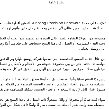
نظرة عامة
تعرّف على خدمة Precision Hardware
للصدأ! هذا المنتج المميز مثالي لأي شخص يبحث عن حل متين وأنيق لوجباته ال
مصنوعة من الفولاذ المقاوم للصدأ عالي الجودة، تم تصميم هذه العلبة أو ال
وجبة الغداء للمدرسة أو العمل، فإن هذا المنتج سيحافظ على طعامك آمنًا وط
إلى روتينك الغذائي.
من خلال خدمة التصنيع المخصصة التي تقدمها شركة رونبينغ للهاردوير الدقيق،
مواصفاتك بدقة. اختر من بين مجموعة متنوعة من الأحجام والأشكال والتشط
سيتعاون معك الحرفيون المهرة في رونبينغ للهاردوير الدقيق في كل خطوة م
ليس هذا المنتج عمليًا وأنيقًا فحسب، بل إنه أيضًا صديق للبيئة. وداعًا للحاويات 
استدامة مع صندوق الغداء المخصص أو غطاء الصينية المصنوع من الفولاذ المقا
صندوق غداء قابل لإعادة الاستخدام أو غطاء الصينية، يمكنك المساهمة في تقلي
سواء كنت طالبًا أو محترفًا أو والدًا مشغولًا دائم التنقل، فإن هذا المنتج هو 
المفضلة بثقة وأنت تعلم أن طعامك سيبقى طازجًا وآمنًا داخل هيكل من الفولاذ