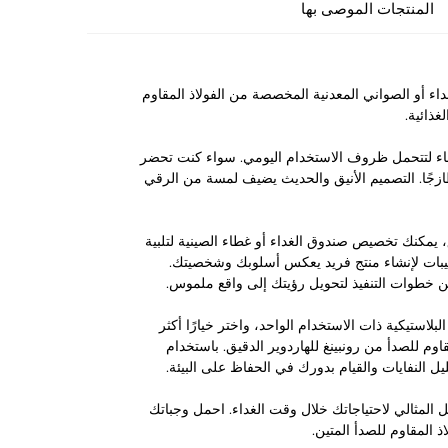
المنتجات الموصى بها
Runpeng  لتصنيع أغطية علب الغداء أو الصواني المعدنية المخصصة من الفولاذ المقاوم
غذائية.
غطاء لتتحمل ظروف الاستخدام اليومي. سواء كنت تحضر
ازجًا. التصميم الأنيق والحديث يضيف لمسة من الرقي
 يمكنك تخصيص صندوق الغداء أو غطاء الصينية لتلبية
يبات لإنشاء منتج فريد يعكس أسلوبك وشخصيتك.
ن خطوات التنفيذ لتحويل رؤيتك إلى واقع ملموس.
البلاستيكية ذات الاستخدام الواحد، واختر خيارًا أكثر
وم للصدأ من رونبينغ للهاردوير الدقيق. باستخدام
ل النفايات والقيام بدورك في الحفاظ على البيئة.
الحل المثالي لاحتياجاتك خلال وقت الغداء. احمل وجباتك
 المقاوم للصدأ المتين.