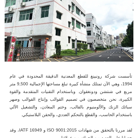
تأسست شركة رونبينغ للقطع المعدنية الدقيقة المحدودة في عام 
1994، وهي الآن تمتلك منشأة كبيرة تبلغ مساحتها الإجمالية 9,500 متر 
مربع في شنتشن ودونغقوان. وباستخدام التقنيات المتقدمة والقوة 
الكبيرة، نحن متخصصون في تصميم القوالب وإنتاج القوالب وصهر 
سبائك الزنك والألومنيوم بالقالب، وختم المعادن، والتشغيل الآلي 
باستخدام الحاسب، والقطع بالتحكم العددي، والحقن البلاستيكي. 
لقد مررنا بالتحقق من شهادات ISO 9001:2015 و IATF 16949، وقد 
حصلنا على العديد من الجوائز من عملائنا 