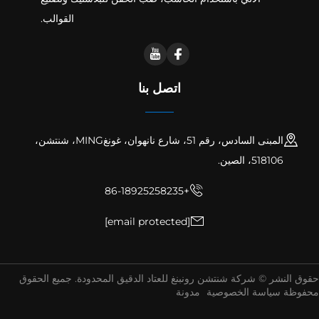
القوالب.
اتصل بنا
المبنى السادس، رقم 51، شارع نانهوان، غونغMING، شنتشن،
518106، الصين.
+86-18925258235
[email protected]
ق النشر © شركة شنتشن رونبنغ للعتاد الدقيق المحدودة. جميع الحقوق
فوظة
سياسة الخصوصية
مدونة