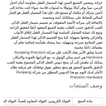
خزانة. ويضمن التصنيع المتين لهذا المسمار القفل مقاومته أمام اختبار
الزمن، مما يوفر أمانًا موثوقًا به لسنوات قادمة. سواء كنت بحاجة إلى
تأمين منزلك أو مكتبك أو مستودعك، فإن هذا المسمار القفل هو الخيار
المثالي للحفاظ على ممتلكاتك آمنة ومحصنة.
بالإضافة إلى ميزاته الأمنية المتفوقة، تم تصميم مسمار القفل الذكي
الصب الدقيق حسب الطلب بتقنية الشمع المفقود أيضًا لتحقيق الراحة.
وتتيح لك عملية التشغيل السلسة لهذا المسمار القفل إغلاق الأبواب
والخزائن وفتحها بسهولة. كما يتيح التصميم الذكي لهذا المسمار القفل
تغيير المفاتيح بسرعة وسهولة، مما يمنحك طمأنينة إضافية تعلم أن
مقتنياتك دائمًا محمية.
عندما يتعلق الأمر بعتاد الأمان، فإن شركة Runpeng Precision
Hardware هي اسم يمكن الوثوق به. مع التزامها بالجودة والابتكار،
يمكنك أن تطمئن إلى أن منتج دبوس القفل الذكي المصنوع بتقنية الصب
الدقيق بالشمع المنفق هو منتج متطور يفوق توقعاتك. قم بترقية نظام
الأمان لديك اليوم مع هذا الدبوس المتطوّر من شركة Runpeng
Precision Hardware
وصف المنتجات
الفولاذ الكربوني، الفولاذ المقاوم للصدأ، الفولاذ المعدني
مادة المنتج