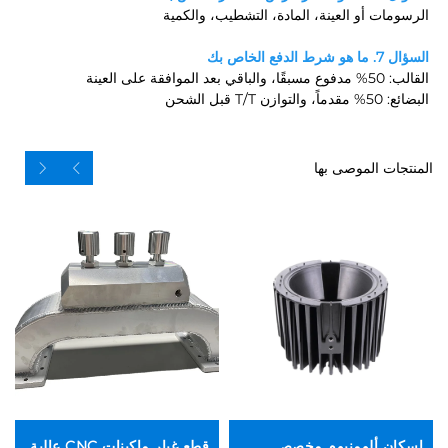
الرسومات أو العينة، المادة، التشطيب، والكمية 
السؤال 7. ما هو شرط الدفع الخاص بك 
القالب: 50% مدفوع مسبقًا، والباقي بعد الموافقة على العينة 
البضائع: 50% مقدماً، والتوازن T/T قبل الشحن 
المنتجات الموصى بها
إسكان ألومنيوم مخصص
قطع غيار ماكينات CNC عالية
صُ