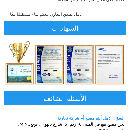
نأمل بصدق التعاون معكم لبناء مستقبلنا معًا 
الشهادات
الأسئلة الشائعة
السؤال 1: هل أنتم مصنع أم شركة تجارية 
نحن مصنع نقع في المبنى 6، رقم 51، شارع نانهوان، غونغMING، 