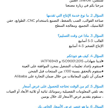
شنتشن، 518106، الصين 
مرحبا بكم في زيارة مصنعنا 
السؤال 2. ما نوع خدمة الإنتاج التي تقدمها 
صناعة القوالب، الصب بالضغط، التصنيع باستخدام CNC، الطوابع، حقن 
البلاستيك، التجميع، ومعالجة السطح 
السؤال 3. ماذا عن وقت التسليم؟ 
القالب: 3-5 أسابيع 
الإنتاج الضخم: 3-4 أسابيع 
السؤال 4. كيف هو جودتكم 
♦لدينا شهادات ISO9001:2015 و IATF16949 
♦سنقوم بإعداد تعليمات التشغيل بمجرد الموافقة على العينة 
♦سنقوم بالتحقق بنسبة 100٪ من المنتجات قبل الشحن 
♦يمكن أن تكون المعاملات من خلال ضمان التجارة على Alibaba 
السؤال 5. كم من الوقت نحتاجه للحصول على عرض أسعار 
بعد تلقي المعلومات التفصيلية 
رسوماتك ثنائية أو ثلاثية الأبعاد أو العينات 
، سنقوم بتقديم عرض الأسعار لك خلال يومين 
السؤال 6. ما هو عنصر عرض الأسعار الخاص بك 