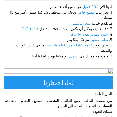
لدينا الآن 
200 عميل 
من جميع أنحاء العالم 
1. نحن لدينا 
مصنع خاص 
و80٪ من موظفي شركتنا عملوا لأكثر من 10 
سنوات 
2. نقدم خدمة 
سعر تنافسي 
3. دقة عالية، يمكن أن تكون التolerance داخل 
±0.01mm 
4. 
خبرة تصدير لمدة 14 عامًا 
5. 
طلب صغير 
مرحبًا أيضًا بهم 
6. نحن نوفر 
خدمة شاملة من نقطة واحدة 
، بما في ذلك القوالب 
والتعبئة 
7. جميع معلوماتك هي 
سري 
, ويمكننا توقيع NDA أيضًا 
لماذا تختارنا
الحل الواحد 
من تصميم القالب، صنع القالب، التشغيل، التصنيع، اللحام، المعالجة 
السطحية، التجميع، التعبئة إلى الشحن 
ضمان الجودة 