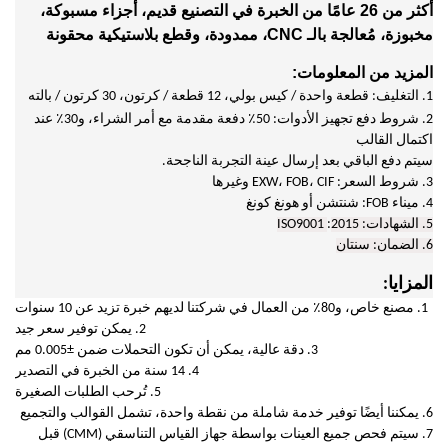
أكثر من 26 عامًا من الخبرة في التصنيع
قديم، أجزاء مسبوكة،
مخبوزة، مُعالجة بالـ CNC، ممدودة، وقطع بلاستيكية محقونة
المزيد من المعلومات:
1.
التغليف: قطعة واحدة / كيس بولي، 12 قطعة / كرتون، 30 كرتون / بالته
2. شروط دفع تجهيز الأدوات: 50٪ دفعة مقدمة مع أمر الشراء، و30٪ عند
اكتمال القالب
سيتم دفع الباقي بعد إرسال عينة التجربة الناجحة.
3. شروط السعر: EXW، FOB، CIF وغيرها
4. ميناء FOB: شنتشن أو هونغ كونغ
5. الشهادات:
2015
:
ISO9001
6. الضمان:
سنتان
المزايا:
1. مصنع خاص، و80٪ من العمال في شركتنا لديهم خبرة تزيد عن 10 سنوات
2. يمكن توفير سعر جيد
3. دقة عالية، يمكن أن تكون التحملات ضمن ±0.005 مم
4. 14 سنة من الخبرة في التصدير
5. تُرحب الطلبات الصغيرة
6. يمكننا أيضًا توفير خدمة شاملة من نقطة واحدة، تشمل القوالب والتجميع
7. سيتم فحص جميع العينات بواسطة جهاز القياس التناسقي (CMM) قبل