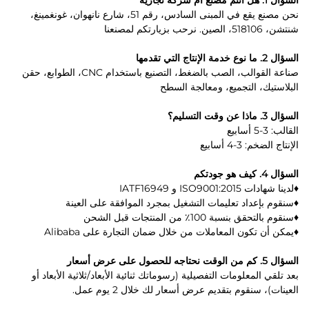
نحن مصنع يقع في المبنى السادس، رقم 51، شارع نانهوان، غونغمينغ،
شنتشن، 518106، الصين. نرحب بزيارتكم لمصنعنا
السؤال 2. ما نوع خدمة الإنتاج التي تقدمها
صناعة القوالب، الصب بالضغط، التصنيع باستخدام CNC، الطوابع، حقن
البلاستيك، التجميع، ومعالجة السطح
السؤال 3. ماذا عن وقت التسليم؟
القالب: 3-5 أسابيع
الإنتاج الضخم: 3-4 أسابيع
السؤال 4. كيف هو جودتكم
♦لدينا شهادات ISO9001:2015 و IATF16949
♦سنقوم بإعداد تعليمات التشغيل بمجرد الموافقة على العينة
♦سنقوم بالتحقق بنسبة 100٪ من المنتجات قبل الشحن
♦يمكن أن تكون المعاملات من خلال ضمان التجارة على Alibaba
السؤال 5. كم من الوقت نحتاجه للحصول على عرض أسعار
بعد تلقي المعلومات التفصيلية (رسوماتك ثنائية الأبعاد/ثلاثية الأبعاد أو
العينات)، سنقوم بتقديم عرض أسعار لك خلال 2 يوم عمل.