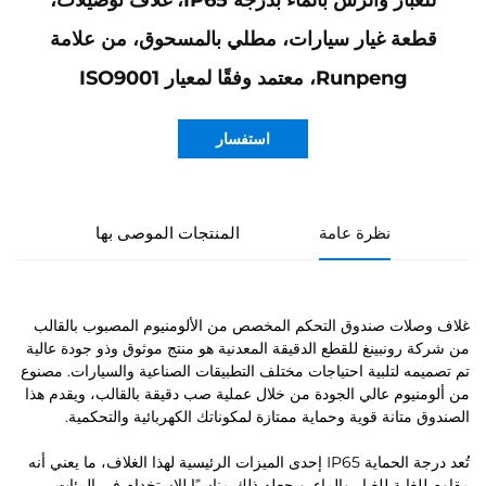
للغبار والرش بالماء بدرجة IP65، غلاف توصيلات،
قطعة غيار سيارات، مطلي بالمسحوق، من علامة
Runpeng، معتمد وفقًا لمعيار ISO9001
استفسار
نظرة عامة
المنتجات الموصى بها
غلاف وصلات صندوق التحكم المخصص من الألومنيوم المصبوب بالقالب
من شركة رونبينغ للقطع الدقيقة المعدنية هو منتج موثوق وذو جودة عالية
تم تصميمه لتلبية احتياجات مختلف التطبيقات الصناعية والسيارات. مصنوع
من ألومنيوم عالي الجودة من خلال عملية صب دقيقة بالقالب، ويقدم هذا
الصندوق متانة قوية وحماية ممتازة لمكوناتك الكهربائية والتحكمية.
تُعد درجة الحماية IP65 إحدى الميزات الرئيسية لهذا الغلاف، ما يعني أنه
مقاوم للغاية للغبار والماء. ويجعله ذلك مناسبًا للاستخدام في البيئات