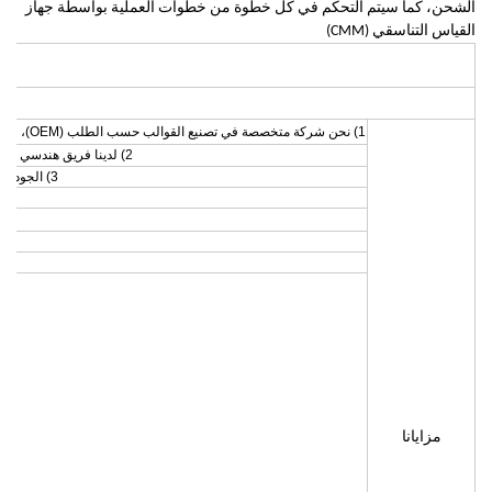
الشحن، كما سيتم التحكم في كل خطوة من خطوات العملية بواسطة جهاز
القياس التناسقي (CMM)
1) نحن شركة متخصصة في تصنيع القوالب حسب الطلب (OEM)، والختم، والسبك بالقالب، والتشغيل بالتحكم العددي (CNC)
2) لدينا فريق هندسي وفريق للرقابة على الجودة يتمتع بخبرة طويلة كدعمنا القوي
3) الجودة العالية والأسعار التنافسية والاستجابة السريعة هي مهمتنا
مزايانا