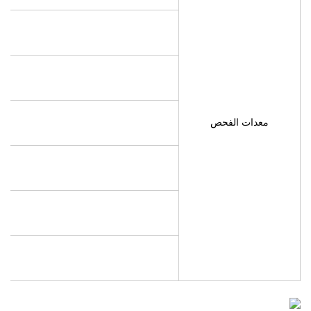
رأس قياس atic
معدات الفحص