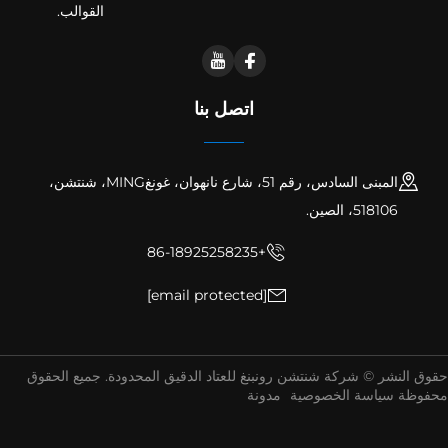
القوالب.
اتصل بنا
المبنى السادس، رقم 51، شارع نانهوان، غونغMING، شنتشن،
518106، الصين.
+86-18925258235
[email protected]
ق النشر © شركة شنتشن رونبنغ للعتاد الدقيق المحدودة. جميع الحقوق
فوظة
سياسة الخصوصية
مدونة