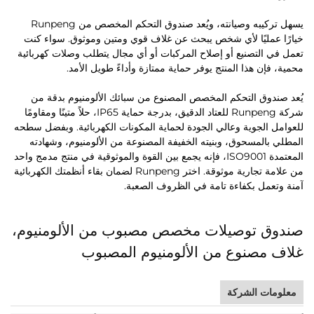
يسهل تركيبه وصيانته، ويُعد صندوق التحكم المخصص من Runpeng
خيارًا عمليًا لأي شخص يبحث عن غلاف قوي ومتين وموثوق. سواء كنت
تعمل في التصنيع أو إصلاح المركبات أو أي مجال يتطلب وصلات كهربائية
محمية، فإن هذا المنتج يوفر حماية ممتازة وأداءً طويل الأمد.
يُعد صندوق التحكم المخصص المصنوع من سبائك الألومنيوم بدقة من
شركة Runpeng للعتاد الدقيق، بدرجة حماية IP65، حلاً متينًا ومقاومًا
للعوامل الجوية وعالي الجودة لحماية المكونات الكهربائية. وبفضل سطحه
المطلي بالمسحوق، وبنيته الخفيفة المصنوعة من الألومنيوم، وشهادته
المعتمدة ISO9001، فإنه يجمع بين القوة والموثوقية في منتج مدمج واحد
من علامة تجارية موثوقة. اختر Runpeng لضمان بقاء أنظمتك الكهربائية
آمنة وتعمل بكفاءة تامة في الظروف الصعبة.
صندوق توصيلات مخصص مصبوب من الألومنيوم،
غلاف مصنوع من الألومنيوم المصبوب
معلومات الشركة