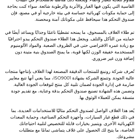
القاسية التي يكون فيها الغبار والأتربة والرطوبة شائعة. سواء كنت بحاجة
إلى حماية مكونات كهربائية حساسة في بيئة خارجية أو في مصنع، فإن
صندوق التحكم هذا سيحافظ على مكوناتك آمنة ومحصنة.
تم طلاء الغلاف بالمسحوق، ما يمنحه تشطيبًا ناعمًا وجذابًا ويساعد أيضًا في
حمايته من التآكل والتلف. ويجعل هذا الطلاء صندوق التحكم يبدو احترافيًا
مع زيادة عمره الافتراضي حتى في الظروف الصعبة. والمواد الألومنيوم
المستخدمة خفيفة الوزن لكنها قوية، ما يمنح الصندوق بنية متينة دون
إضافة وزن غير ضروري.
تُعرف شركة رونبنغ للمنتجات الدقيقة المصنعة لهذا الغلاف بإنتاجها منتجات
عالية الجودة. وتتمتع الشركة بشهادة ISO9001، مما يعني أنها تتبع معايير
صارمة في إدارة الجودة لضمان تلبية كل منتج لتوقعات الجودة العالية.
وتضمن هذه الشهادة تصنيع صندوق التحكم بدقة وعناية، مع تقديم جودة
متسقة يمكن للعملاء الوثوق بها.
يُعد هذا الغلاف الواصل لصندوق التحكم مثاليًا للاستخدامات العديدة، بما
في ذلك قطع غيار السيارات، وأجهزة التحكم الصناعية، وحماية المعدات
الكهربائية الأخرى. ويتميز بخيارات قابلة للتخصيص لتلبية احتياجاتك
الخاصة، ما يتيح لك الحصول على غلاف يتماشى تمامًا مع متطلبات
مشروعك.