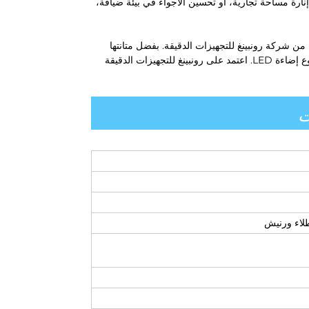
ارة مساحة تجارية، أو تحسين الأجواء في بيئة ضيافة،
ن شركة رونبينغ للتجهيزات الدقيقة. بفضل متانتها
وتنوع استخداماتها وتصميمها الأنيق، تُعد هذه الأشكال الخيار المثالي لأي مشروع إضاءة LED. اعتمد على رونبينغ للتجهيزات الدقيقة
ت
لاء ورنيش