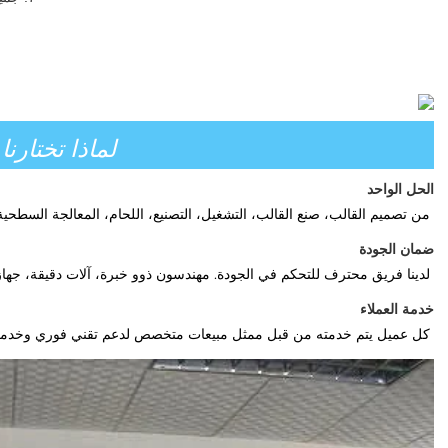
لماذا تختارنا
الحل الواحد 
من تصميم القالب، صنع القالب، التشغيل، التصنيع، اللحام، المعالجة السطحية،
ضمان الجودة 
لدينا فريق محترف للتحكم في الجودة. مهندسون ذوو خبرة، آلات دقيقة، جهاز قياس الإحداثيات CMM 
خدمة العملاء   
كل عميل يتم خدمته من قبل ممثل مبيعات متخصص لدعم تقني فوري وخدمة ما