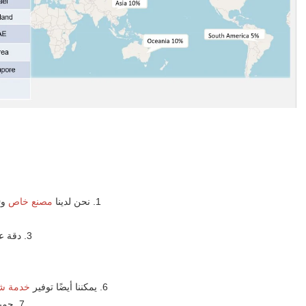
1. نحن لدينا 
مصنع خاص 
و80٪ من موظفي شركتنا عملوا لأكثر من 10 سنوات 
3. دقة عالية، يمكن أن تكون التolerance داخل 
6. يمكننا أيضًا توفير 
خدمة شا
7. جميع معلوماتك هي 