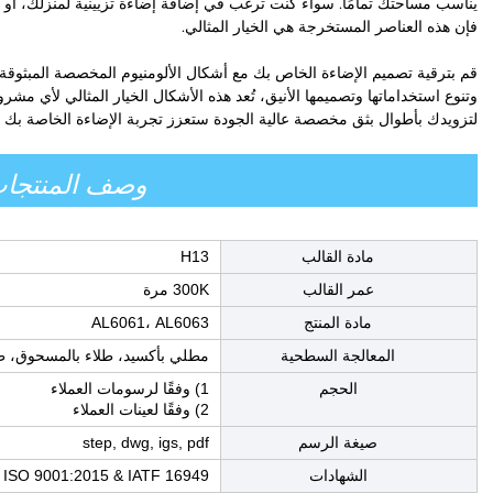
يناسب مساحتك تمامًا. سواء كنت ترغب في إضافة إضاءة تزيينية لمنزلك، أو إن
فإن هذه العناصر المستخرجة هي الخيار المثالي.
قم بترقية تصميم الإضاءة الخاص بك مع أشكال الألومنيوم المخصصة المبثوقة م
لتزويدك بأطوال بثق مخصصة عالية الجودة ستعزز تجربة الإضاءة الخاصة بك
وصف المنتجا
مادة القالب
H13
عمر القالب
300K مرة
مادة المنتج
AL6061، AL6063
المعالجة السطحية
مطلي بأكسيد، طلاء بالمسحوق، ط
الحجم
1) وفقًا لرسومات العملاء
2) وفقًا لعينات العملاء
صيغة الرسم
step, dwg, igs, pdf
الشهادات
ISO 9001:2015 & IATF 16949