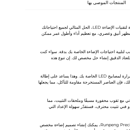
المنتجات الموصى بها
نقدم لكم منتجات رونغبينج للعتاد الدقيق، ملفات الألومنيوم المخصصة المبثوقة لتقنيات الإضاءة LED، الحل المثالي لجميع احتياجاتك
وم لتوفير مظهر أنيق وعصري، مع تعظيم أداء وأطول عمر ممكن
 لتلبية احتياجات الإضاءة الخاصة بك بدقة. سواء كنت
للعتاد الدقيق إنشاء حل مخصص لك. إن تنوع هذه
المواد الألومنيوم ليست أنيقة وعصرية فحسب، بل توفر أيضًا تبديدًا ممتازًا للحرارة لمصابيح LED الخاصة بك. وهذا يساعد على إطالة
فة إلى ذلك، فإن العناصر المستخرجة مقاومة للتآكل، مما يجعلها
ي مع ثقوب محفورة مسبقًا وملحقات التثبيت، مما
و فني تثبيت محترف، فستقدّر سهولة الإعداد التي
مع عناصر الألومنيوم المستخرجة حسب الطلب من شركة Runpeng Precision Hardware، يمكنك إنشاء تصميم إضاءة مخصص