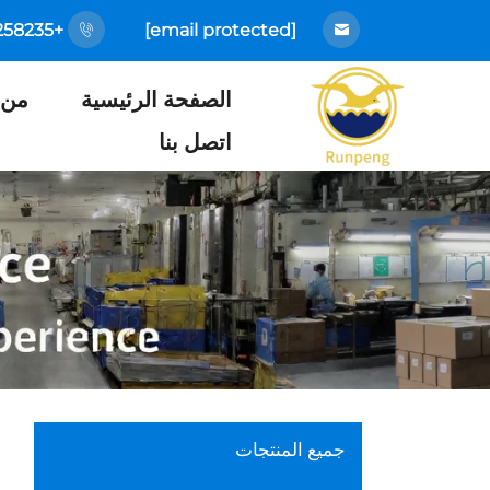
+86-18925258235
[email protected]
الصفحة الرئيسية
من 
اتصل بنا
جميع المنتجات