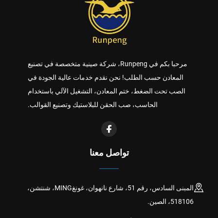
مرحبا بكم في Runpeng، شركة صينية متخصصة في تصنيع
المعادن حسب الطلب! نحن نقدم خدمات عالية الجودة في
الصب تحت الضغط، ختم المعادن، التشغيل الآلي باستخدام
الحاسب، صب الحقن للبلاستيك وتصنيع القوالب.
تواصل معنا
المبنى السادس، رقم 51، شارع نانهوان، غونغMING، شنتشن،
518106، الصين.