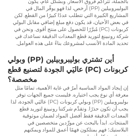
بالجملة، تتراكم فروق الأسعار. وبشكل عام، يكون
البوليبروبيلين (PP) أرخص، لذا فهو يوفّر المال في
المشاريع الكبيرة التي تتطلب عددًا كبيرًا من القطع. لكن
في بعض الأحيان، قد يكون دفع مبلغ إضافي مقابل البولي
كربونات (PC) مُبرَّرًا للحصول على منتج أقوى. ونحن في
شركة رونبينغ لتوريد قطع المعدات الدقيقة نساعدك في
تحديد المادة الأنسب لمشروعك بناءً على هذه العوامل.
أين تشتري بوليبروبيلين (PP) وبولي
كربونات (PC) عاليَي الجودة لتصنيع قطع
مخصصة؟
إن إيجاد المواد المناسبة أمرٌ في غاية الأهمية، تمامًا مثل
معرفة أي نوع يجب اختياره. فليست جميع الجهات توفر
بوليبروبيلين (PP) وبولي كربونات (PC) عاليَي الجودة، لذا
يجب أن تكون حذرًا. وتقدِّم شركتنا رونبينغ لتوريد قطع
المعدات الدقيقة فقط أفضل المواد لضمان موثوقية
المنتجات. ابدأ بالبحث عن مورِّدين متخصصين في
البلاستيك؛ فهم يمتلكون فهمًا أعمق للمواد ويمكنهم