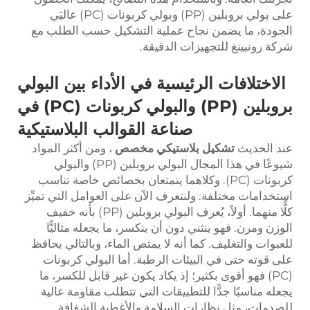
على بولي بروبلين (PP) وبولي كربونات (PC) عاليَي
الجودة، ما يضمن نجاح عملية التشكيل حسب الطلب مع
شركة رونبينغ للتجهيزات الدقيقة.
الاختلافات الرئيسية في الأداء بين البولي
بروبلين (PP) والبولي كربونات (PC) في
صناعة القوالب البلاستيكية
عند الحديث
تشكيل بلاستيكي مخصص
، ومن أكثر المواد
شيوعًا في هذا المجال البولي بروبلين (PP) والبولي
كربونات (PC). وكلاهما يتمتعان بخصائص خاصة تناسب
استخدامات مختلفة. ولنتعرف الآن على العوامل التي تميِّز
كلًّا منهما. أولاً، يُعرف البولي بروبلين (PP) بأنه خفيف
الوزن ومرن. فهو ينثني دون أن ينكسر، ما يجعله مثاليًّا
للعبوات والتغليف. كما أنه لا يمتص الماء، وبالتالي يحافظ
على قوته حتى في البيئات الرطبة. أما البولي كربونات
(PC) فهو أقوى بكثير؛ إذ يكاد يكون غير قابل للكسر، ما
يجعله مناسبًا جدًّا للتطبيقات التي تتطلب مقاومة عالية
للصدمات، مثل نظارات السلامة والأغطية الشفافة.