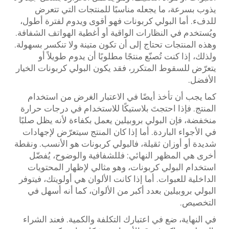
يذوب بسرعة، ما يجعله مناسبًا للمنتجات التي تتعرض
للدفء. أما البولي كربونات فهو أقوى ويدوم لفترة أطول،
ويُستخدم في النظارات الواقية أو أغطية الهواتف الشفافة.
وهذه المنتجات تحتاج إلى أن تكون متينة ولا تنكسر بسهولة.
ولذلك، إذا كنت تُصنّع منتجًا مطلوبًا أن يدوم طويلاً أو
يتعرّض للسقوط المتكرر، فقد يكون البولي كربونات الخيار
الأفضل.
كما يجب أن تأخذ أيضًا في الاعتبار الغرض من استخدام
المنتج. فإذا احتجتَ بلاستيكًا للاستخدام في درجات حرارة
منخفضة، فإن البولي بروبيلين يعمل بكفاءة لأنه يظل صلبًا
في الأجواء الباردة. أما إذا كان المنتج سيتعرّض لإجهادات
شديدة أو أوزان ثقيلة، فالبولي كربونات هو الأنسب. ونقطة
أخرى هي المظهر النهائي: فللشفافية والوضوح، يُفضّل
استخدام البولي كربونات، وهو مثالي لإظهار المحتويات
الداخلية للعبوات. أما إذا كانت الألوان هي أولويتك، فيتوفر
البولي بروبيلين بعدد أكبر من الألوان، كما أنه أسهل في
التخصيص.
في النهاية، ضع في اعتبارك التكلفة والكمية. فعند الشراء