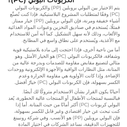
يتم الاختيار بين البولي بروبلين (PP) والكربونات البولي
(PC) وفقًا لمتطلبات المشروع البلاستيكية. فإذا كنت تُصنِّع
أشياء خفيفة ومرنة، فإن البولي بروبلين (PP) خيار ممتاز.
فمثلًا، يُستخدم في صناديق التخزين وعبوات المواد الغذائية
والألعاب، وذلك لأنه سهل التشكيل. كما أنه آمن للاستخدام
مع الأغذية، ويُستخدم على نطاق واسع في المطابخ.
أما من ناحية أخرى، فإذا احتجت إلى مادة بلاستيكية قوية
وشفافة، فالكربونات البولي (PC) هو الخيار الأمثل. وهو
مثالي لتصنيع مقابض مقاومة للصدمات وبدرجة عالية من
المتانة، مثل النظارات الواقية والأجهزة الإلكترونية ووحدات
الإضاءة. وإذا كانت الأولوية هي مقاومة الحرارة وعدم
الكسر بسهولة، فإن الكربونات البولي (PC) خيارٌ أفضل.
أحيانًا يكون القرار بشأن الاستخدام متروكًا لك أيضًا.
فبالنسبة لمنتجات الأطفال أو المنتجات عالية الخطورة، يُعد
البولي كربونات (PC) أكثر أمانًا من حيث المتانة. أما إذا
كنت تبحث عن خيار اقتصادي وغير قابل للكسر بسهولة،
فإن البولي بروبلين (PP) هو الأنسب. وفي شركة رونبينغ
للتجهيزات الدقيقة، نساعد الشركات في اختيار المادة