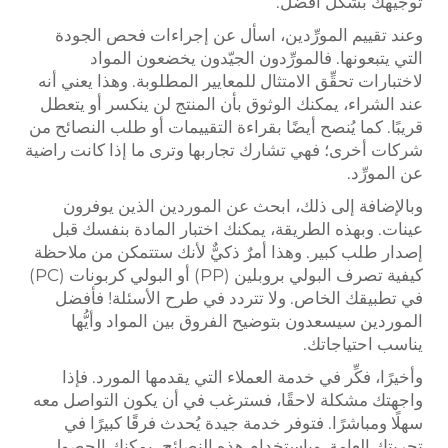
توجيهك بشكل أفضل.
وعند تقييم المورِّدين، اسأل عن إجراءات فحص الجودة
التي يتبعونها. فالمورِّدون الجيّدون يخضعون المواد
لاختبارات تحقِّق الامتثال للمعايير المطلوبة. وهذا يعني أنه
عند الشراء، يمكنك الوثوق بأن المنتج لن ينكسر أو يتعطل
قريبًا. كما يُنصح أيضًا بقراءة التقييمات أو طلب النصائح من
شركات أخرى؛ فهي تشارك تجاربها وترى ما إذا كانت راضية
عن المورِّد.
وبالإضافة إلى ذلك، ابحث عن الموردين الذين يوفرون
عينات. وبهذه الطريقة، يمكنك اختبار المادة بنفسك قبل
إصدار طلب كبير. وهذا أمرٌ ذكيٌّ لأنك ستتمكن من ملاحظة
كيفية تصرف البولي بروبلين (PP) أو البولي كربونات (PC)
في تطبيقك الخاص. ولا تتردد في طرح الأسئلة! فأفضل
الموردين سيسعدون بتوضيح الفروق بين المواد وأيُّها
يناسب احتياجاتك.
وأخيرًا، فكِّر في خدمة العملاء التي يقدمها المورد. فإذا
واجهتك مشكلة لاحقًا، فسترغب في أن يكون التواصل معه
سهلًا ومباشرًا. فتوفر خدمة جيدة يُحدث فرقًا كبيرًا في
تجربتك العامة. وباستخدام هذه النصائح، يمكنك الحصول