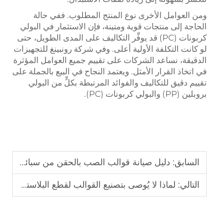
ومن العوامل الأخرى نوع المنتج المطلوب. ففي حالة
الحاجة إلى منتجات قوية ومتينة، فإن الاستثمار في البولي
كربونات (PC) قد يوفِّر التكاليف على المدى الطويل، حتى
لو كانت التكلفة الأولية أعلى. وفي شركة رونبينغ للتجهيزات
الدقيقة، نساعد الشركات على تقييم جميع العوامل المؤثرة
في اتخاذ القرار الأمثل. ويعتمد النجاح في البيع بالجملة على
تقييم دقيق للتكاليف والفوائد المرتبطة بكلٍّ من البولي
بروبلين (PP) والبولي كربونات (PC).
السابق:
دليل صيانة قوالب الصب بالحقن من سبائك الألومنيوم: التنظيف الأسبوعي والفحص الشهري يضاعف عمر الخدمة.
التالي:
لماذا لا يُوصى بتصنيع القوالب لقطع البلاستيك المخصصة ذات الكميات الصغيرة؟ تحليل التكلفة للبدائل المقدمة بواسطة الطباعة ثلاثية الأبعاد