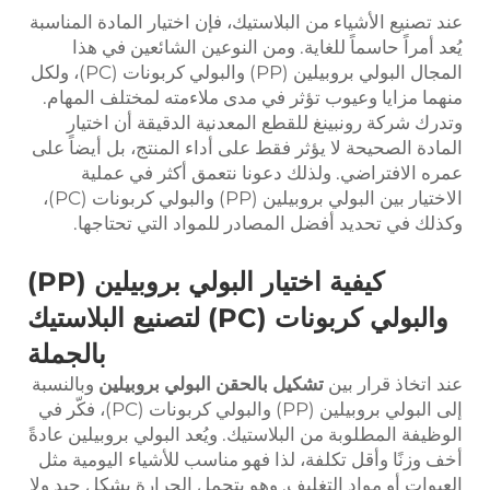
عند تصنيع الأشياء من البلاستيك، فإن اختيار المادة المناسبة
يُعد أمراً حاسماً للغاية. ومن النوعين الشائعين في هذا
المجال البولي بروبيلين (PP) والبولي كربونات (PC)، ولكل
منهما مزايا وعيوب تؤثر في مدى ملاءمته لمختلف المهام.
وتدرك شركة رونبينغ للقطع المعدنية الدقيقة أن اختيار
المادة الصحيحة لا يؤثر فقط على أداء المنتج، بل أيضاً على
عمره الافتراضي. ولذلك دعونا نتعمق أكثر في عملية
الاختيار بين البولي بروبيلين (PP) والبولي كربونات (PC)،
وكذلك في تحديد أفضل المصادر للمواد التي تحتاجها.
كيفية اختيار البولي بروبيلين (PP)
والبولي كربونات (PC) لتصنيع البلاستيك
بالجملة
عند اتخاذ قرار بين
تشكيل بالحقن البولي بروبيلين
وبالنسبة
إلى البولي بروبيلين (PP) والبولي كربونات (PC)، فكّر في
الوظيفة المطلوبة من البلاستيك. ويُعد البولي بروبيلين عادةً
أخف وزنًا وأقل تكلفة، لذا فهو مناسب للأشياء اليومية مثل
العبوات أو مواد التغليف. وهو يتحمل الحرارة بشكل جيد ولا