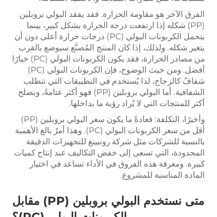
الفرق الآخر هو مقاومة الحرارة. فقد يفقد البولي بروبلين
(PP) شكله إذا ارتفعت درجة الحرارة بشكل كبير، بينما
يتحمل الكربونات البولي (PC) درجات حرارة أعلى دون أن
يتغير شكله. ولذلك، إذا كان المنتج المُصنَّع سيوضع بالقرب
من مصادر الحرارة، فقد يكون الكربونات البولي (PC) خيارًا
أفضل. ومن حيث الوضوح، فإن الكربونات البولي (PC)
شفافٌ كالزجاج، لذا يُستخدم في التطبيقات التي تتطلب
الشفافية. أما البولي بروبلين (PP) فهو أكثر عتامةً، ويصلح
أكثر للمنتجات التي لا يُراد رؤية ما بداخلها.
وأخيرًا، التكلفة: فعادةً ما يكون سعر البولي بروبلين (PP)
أقل من سعر الكربونات البولي (PC). وهذا أمرٌ بالغ الأهمية
بالنسبة للشركات مثل شركة رونبينغ للتجهيزات الدقيقة
المحدودة، التي تسعى إلى خفض التكاليف عند إنتاج كميات
كبيرة. ومعرفة هذه الفروق في الأداء تساعد في اختيار
المادة المناسبة للمشروع.
متى نستخدم البولي بروبلين (PP) مقابل
الكربونات البولي (PC)؟