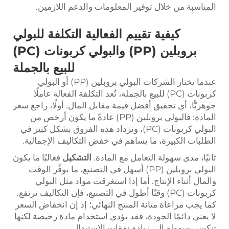
المناسبة من خلال توفير المعلومات والدعم اللازمين.
كيفية تقييم الفعالية التكلفة للبولي
بروبلين (PP) والبولي كربونات (PC)
للبيع بالجملة
عندما تختار الشركات البولي بروبلين (PP) أو البولي
كربونات (PC) للبيع بالجملة، تُعد التكلفة الفعالة عاملًا
جوهريًّا، أي تحقيق أفضل قيمة مقابل المال. أولًا، راجع سعر
المادة: فالبولي بروبلين (PP) عادةً ما يكون أرخص من
البولي كربونات (PC)، وتزداد هذه الفروق بشكل كبير في
الطلبات الكبيرة، ما يساهم في خفض التكاليف الإجمالية.
ثانيًا، مدى سهولة التعامل مع المادة.
التشكيل
فغالبًا ما يكون
البولي بروبلين (PP) أسهل في التصنيع، ما يوفِّر الوقت
والمال أثناء الإنتاج. أما إذا استغرقت مواد مثل البولي
كربونات (PC) وقتًا أطول في التصنيع، فإن التكاليف ترتفع.
كما يجب مراعاة متانة المنتج النهائي؛ إذ إن انخفاض السعر
لا يعني دائمًا الجودة، فقد يؤدي استخدام مادة رخيصة لكنها
تنكسر بسهولة إلى زيادة نفقات الاستبدال.