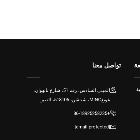
ة
تواصل معنا
ة
المبنى السادس، رقم 51، شارع نانهوان،
غونغMING، شنتشن، 518106، الصين.
+86-18925258235
[email protected]